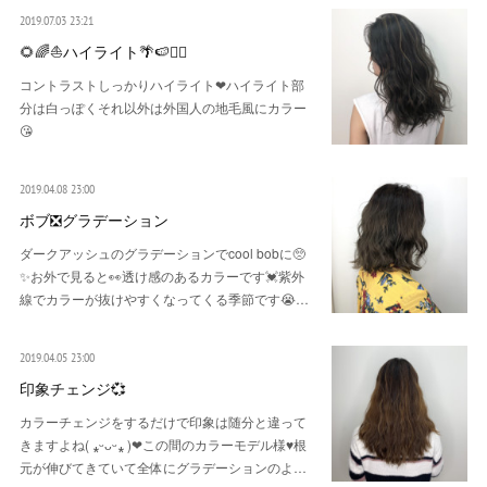
2019.07.03 23:21
🌻🌈⛵️ハイライト🌴🍉🏄‍♀️
コントラストしっかりハイライト❤︎ハイライト部
分は白っぽくそれ以外は外国人の地毛風にカラー
😘
2019.04.08 23:00
ボブ❎グラデーション
ダークアッシュのグラデーションでcool bobに🥺
✨お外で見ると👀透け感のあるカラーです💓紫外
線でカラーが抜けやすくなってくる季節です😭…
2019.04.05 23:00
印象チェンジ💞
カラーチェンジをするだけで印象は随分と違って
きますよね( ⁎ᵕᴗᵕ⁎ )❤︎この間のカラーモデル様♥根
元が伸びてきていて全体にグラデーションのよ…