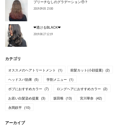
ブリーチなしのグラデーション🥺？
2019.09.05 23:00
❤︎透けるBLACK❤︎
2019.08.27 12:19
カテゴリ
オススメのヘアトリートメント
(
1
)
前髪カット(小顔提案)
(
2
)
ヘッドスパ効果
(
5
)
学割メニュー
(
1
)
ボブにおすすめカラー
(
7
)
ロングヘアにおすすめカラー
(
2
)
お若い白髪染め提案
(
3
)
坂田唯
(
13
)
宮川華奈
(
42
)
永岡鉄平
(
10
)
アーカイブ