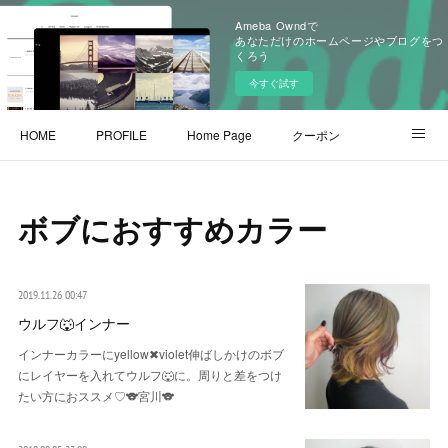
Ameba Owndで
あなただけのホームページやブログをつ
くろう
今すぐ試す
HOME
PROFILE
Home Page
クーポン
スタッフ
ボブにおすすめカラー
2019.11.26 00:47
ウルフ🐺インナー
インナーカラーにyellow✖︎violet伸ばしかけのボブ
にレイヤーを入れてウルフ🐺に。周りと差をつけ
たい方におススメ♡🐨宮川🐨