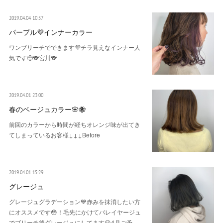
2019.04.04 10:57
パープル💜インナーカラー
ワンブリーチでできます💜チラ見えなインナー人
気です🥺🐨宮川🐨
2019.04.01 23:00
春のベージュカラー🌸🐝
前回のカラーから時間が経ちオレンジ味が出てき
てしまっているお客様↓↓↓Before
2019.04.01 15:29
グレージュ
グレージュグラデーション💙赤みを抹消したい方
にオススメです😳！毛先にかけてバレイヤージュ
でブリーチ後グレージュにしてます😀4月ご予…