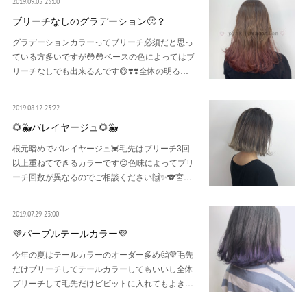
2019.09.05 23:00
ブリーチなしのグラデーション🥺？
グラデーションカラーってブリーチ必須だと思っ
ている方多いですが😳😳ベースの色によってはブ
リーチなしでも出来るんです😋❣️❣️全体の明る…
2019.08.12 23:22
🌻🐳バレイヤージュ🌻🐳
根元暗めでバレイヤージュ💓毛先はブリーチ3回
以上重ねてできるカラーです😊色味によってブリ
ーチ回数が異なるのでご相談ください🙌✨🐨宮…
2019.07.29 23:00
💜パープルテールカラー💜
今年の夏はテールカラーのオーダー多め🤔💜毛先
だけブリーチしてテールカラーしてもいいし全体
ブリーチして毛先だけビビットに入れてもよき…