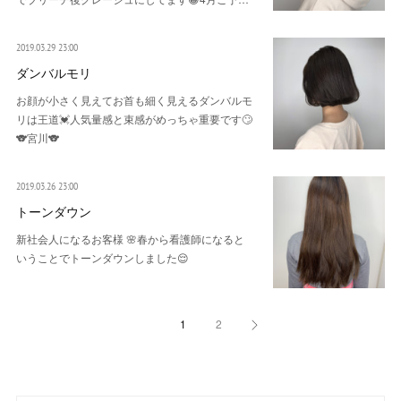
2019.03.29 23:00
ダンバルモリ
お顔が小さく見えてお首も細く見えるダンバルモ
リは王道💓人気量感と束感がめっちゃ重要です🙄
🐨宮川🐨
2019.03.26 23:00
トーンダウン
新社会人になるお客様 🌸春から看護師になると
いうことでトーンダウンしました😌
1
2